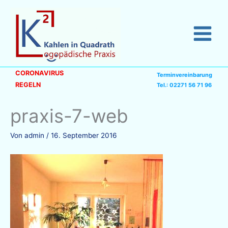
Zum
Inhalt
springen
CORONAVIRUS
Terminvereinbarung
REGELN
Tel.: 02271 56 71 96
praxis-7-web
Von
admin
/
16. September 2016