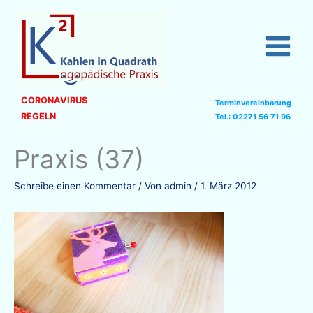
Zum
Inhalt
springen
CORONAVIRUS
Terminvereinbarung
REGELN
Tel.: 02271 56 71 96
Praxis (37)
Schreibe einen Kommentar
/ Von
admin
/
1. März 2012