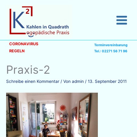
Zum
Inhalt
springen
CORONAVIRUS
Terminvereinbarung
REGELN
Tel.: 02271 56 71 96
Praxis-2
Schreibe einen Kommentar
/ Von
admin
/
13. September 2011