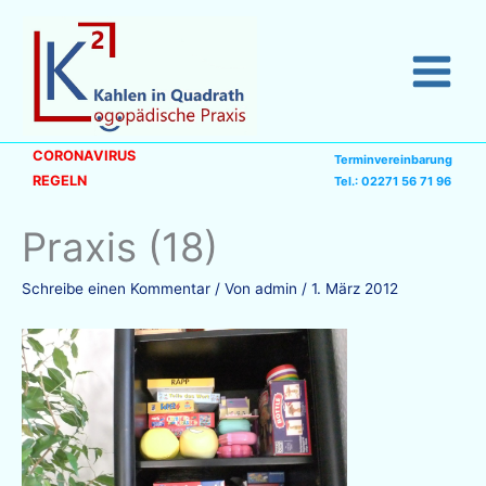
Zum
Inhalt
springen
CORONAVIRUS
Terminvereinbarung
REGELN
Tel.: 02271 56 71 96
Praxis (18)
Schreibe einen Kommentar
/ Von
admin
/
1. März 2012