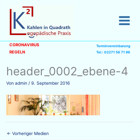
Zum
Inhalt
springen
CORONAVIRUS
Terminvereinbarung
REGELN
Tel.: 02271 56 71 96
header_0002_ebene-4
Von
admin
/
9. September 2016
←
Vorheriger Medien