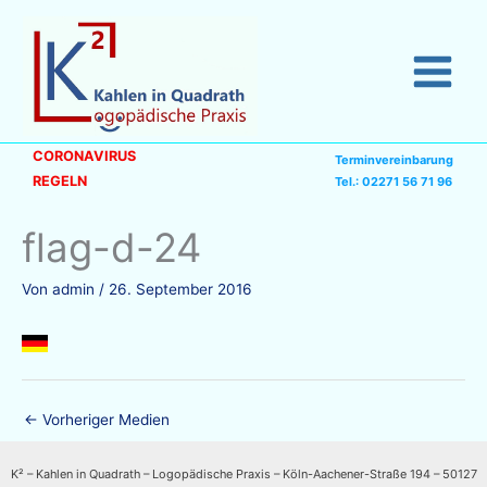
Zum
Inhalt
springen
CORONAVIRUS
Terminvereinbarung
REGELN
Tel.: 02271 56 71 96
flag-d-24
Von
admin
/
26. September 2016
←
Vorheriger Medien
K² – Kahlen in Quadrath – Logopädische Praxis – Köln-Aachener-Straße 194 – 50127