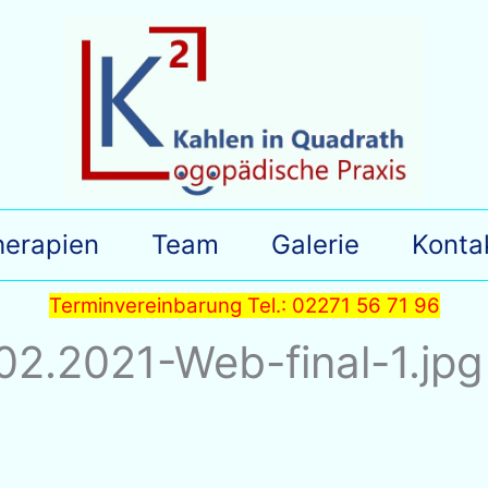
herapien
Team
Galerie
Konta
Terminvereinbarung Tel.: 02271 56 71 96
2.2021-Web-final-1.jpg