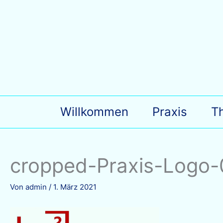
Zum
Inhalt
springen
Willkommen
Praxis
T
cropped-Praxis-Logo-0
Von
admin
/
1. März 2021