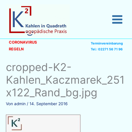
Zum
Inhalt
springen
CORONAVIRUS
Terminvereinbarung
REGELN
Tel.: 02271 56 71 96
cropped-K2-
Kahlen_Kaczmarek_251
x122_Rand_bg.jpg
Von
admin
/
14. September 2016